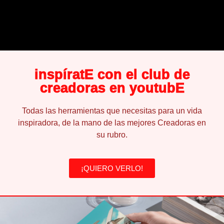
inspíratE con el club de
creadoras en youtubE
Todas las herramientas que necesitas para un vida
inspiradora, de la mano de las mejores Creadoras en
su rubro.
¡QUIERO VERLO!