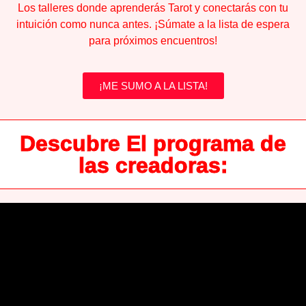
Los talleres donde aprenderás Tarot y conectarás con tu
intuición como nunca antes. ¡Súmate a la lista de espera
para próximos encuentros!
¡ME SUMO A LA LISTA!
Descubre El programa de
las creadoras: