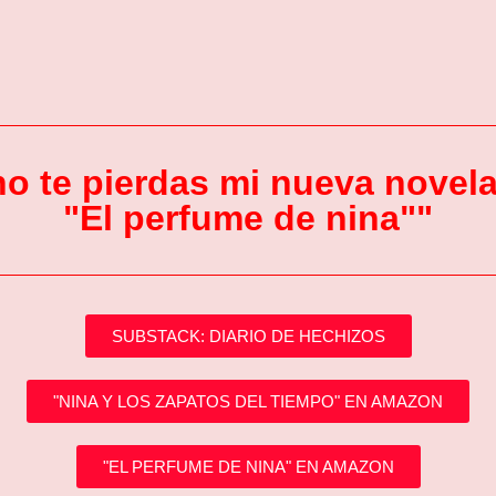
no te pierdas mi nueva novela
"El perfume de nina""
SUBSTACK: DIARIO DE HECHIZOS
"NINA Y LOS ZAPATOS DEL TIEMPO" EN AMAZON
"EL PERFUME DE NINA" EN AMAZON