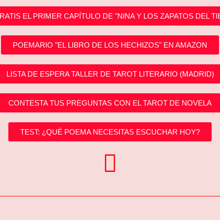
RATIS EL PRIMER CAPÍTULO DE "NINA Y LOS ZAPATOS DEL T
POEMARIO "EL LIBRO DE LOS HECHIZOS" EN AMAZON
LISTA DE ESPERA TALLER DE TAROT LITERARIO (MADRID)
CONTESTA TUS PREGUNTAS CON EL TAROT DE NOVELA
TEST: ¿QUÉ POEMA NECESITAS ESCUCHAR HOY?